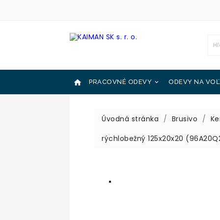

PRACOVNÉ ODEVY
ODEVY NA VOĽ

OCHRANNÉ POMÔCKY
KATALÓGY

Úvodná stránka
Brusivo
Ke
rýchlobežný 125x20x20 (96A20Q