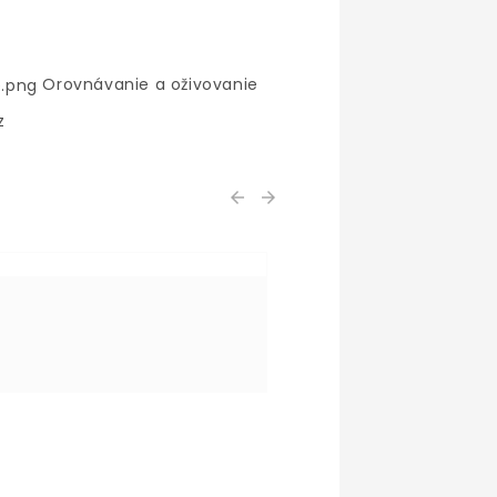
Orovnávanie a oživovanie
z

