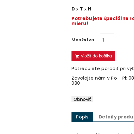
D
x
T
x
H
Potrebujete špeciálne 
mieru!
Množstvo
Vložiť do košíka

Potrebujete poradiť pri vý
Zavolajte nám v Po - Pi: 08
088
Popis
Detaily produ