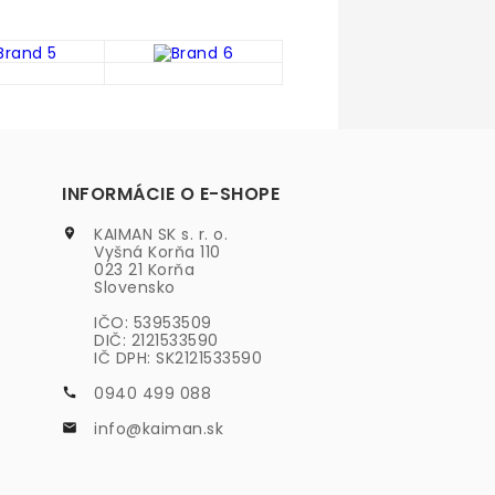
INFORMÁCIE O E-SHOPE
KAIMAN SK s. r. o.

Vyšná Korňa 110
023 21 Korňa
Slovensko
IČO: 53953509
DIČ: 2121533590
IČ DPH: SK2121533590
0940 499 088

info@kaiman.sk
