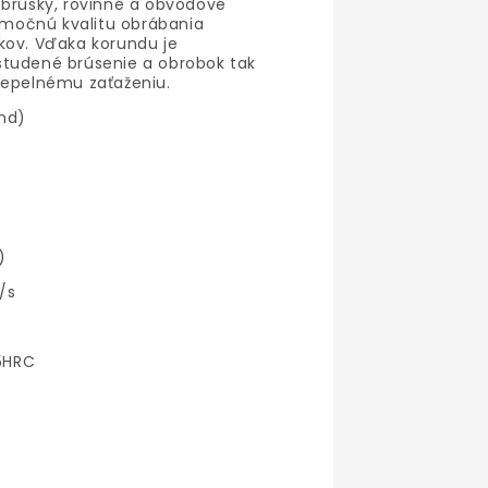
 brúsky, rovinné a obvodové
nimočnú kvalitu obrábania
kov. Vďaka korundu je
studené brúsenie a obrobok tak
tepelnému zaťaženiu.
nd)
)
)
/s
55HRC