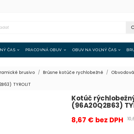
NÝ ČAS
PRACOVNÁ OBUV
OBUV NA VOĽNÝ ČAS
BR



ramické brusivo
Brúsne kotúče rychlobežné
Obvodová 
2B63) TYROLIT
Kotúč rýchlobežn
(96A20Q2B63) TY
8,67 € bez DPH
10,6