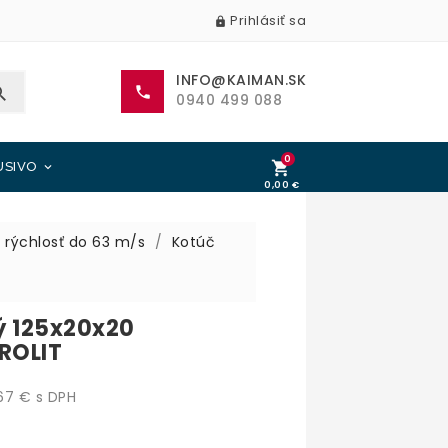
Prihlásiť sa

INFO@KAIMAN.SK


0940 499 088
0

USIVO

0,00 €
0,00 €
rýchlosť do 63 m/s
Kotúč
ý 125x20x20
ROLIT
7 € s DPH