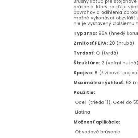
Brúsny kotúč pre stojanové
brúsenie, ktorý zaisťuje vý
povrchov a odihlenia obrob
možné vykonávať obzvlášť 
nie je vystavený ďalšiemu 
Typ zrna:
96A (hnedý koru
Zrnitosť FEPA:
20 (hrubá)
Tvrdosť:
Q (tvrdá)
Štruktúra:
2 (veľmi hutná
Spojivo:
B (živicové spojivo
Maximálna rýchlosť:
63 m
Použitie:
Oceľ (trieda 11), Oceľ do 
Liatina
Možnosť aplikácie:
Obvodové brúsenie