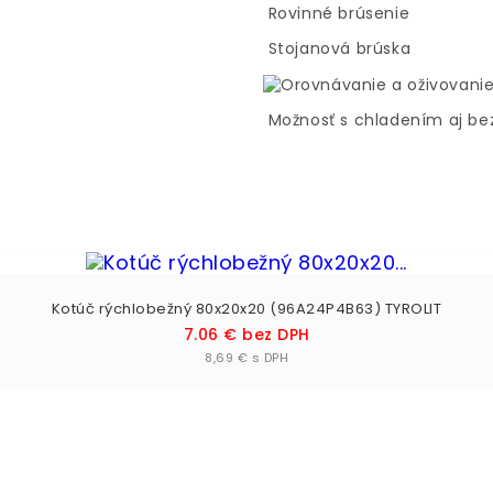
Rovinné brúsenie
Stojanová brúska
Možnosť s chladením aj be
Kotúč rýchlobežný 80x20x20 (96A24P4B63) TYROLIT
Cena
7.06 € bez DPH
Vložiť do košíka

8,69 € s DPH