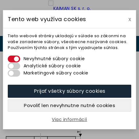
Tento web využíva cookies
x

Tieto webové stránky ukladajú v súlade so zákonmi na
vaše zariadenie súbory, všeobecne nazývané cookies.
0



Používaním týchto stránok s tým vyjadrujete súhlas.
0,00 €
Nevyhnutné súbory cookie
Analytické súbory cookie
Marketingové súbory cookie
Prijať všetky súbory cookies
Kotúč rýchlobežný 750x80x305
(96A12Q2B63) TYROLIT
Povoliť len nevyhnutne nutné cookies
515,63 € bez DPH
634,22 € s DPH
Viac informácií