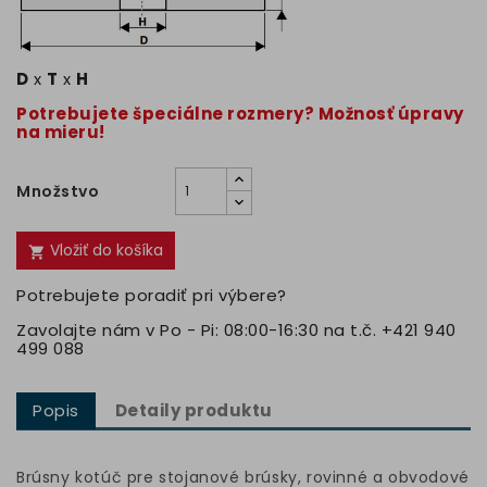
D
x
T
x
H
Potrebujete špeciálne rozmery? Možnosť úpravy
na mieru!
Množstvo
Vložiť do košíka

Potrebujete poradiť pri výbere?
Zavolajte nám v Po - Pi: 08:00-16:30 na t.č. +421 940
499 088
Popis
Detaily produktu
Brúsny kotúč pre stojanové brúsky, rovinné a obvodové