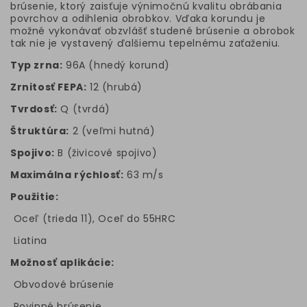
brúsenie, ktorý zaisťuje výnimočnú kvalitu obrábania
povrchov a odihlenia obrobkov. Vďaka korundu je
možné vykonávať obzvlášť studené brúsenie a obrobok
tak nie je vystavený ďalšiemu tepelnému zaťaženiu.
Typ zrna:
96A (hnedý korund)
Zrnitosť FEPA:
12 (hrubá)
Tvrdosť:
Q (tvrdá)
Štruktúra:
2 (veľmi hutná)
Spojivo:
B (živicové spojivo)
Maximálna rýchlosť:
63 m/s
Použitie:
Oceľ (trieda 11), Oceľ do 55HRC
Liatina
Možnosť aplikácie:
Obvodové brúsenie
Rovinné brúsenie