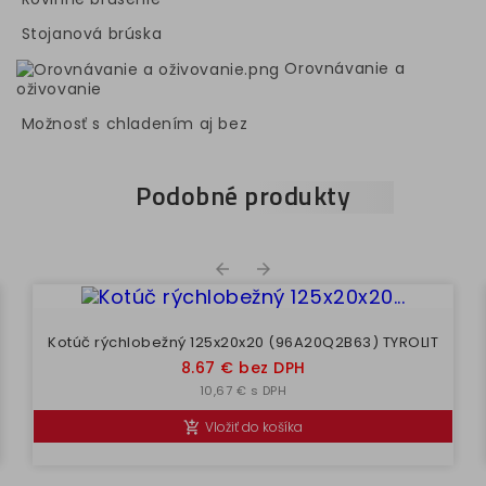
Stojanová brúska
Orovnávanie a
oživovanie
Možnosť s chladením aj bez
Podobné produkty


Kotúč rýchlobežný 125x20x20 (96A20Q2B63) TYROLIT
Cena
8.67 € bez DPH
10,67 € s DPH
Vložiť do košíka
