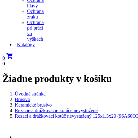
Ochrana
hlavy
Ochrana
zraku
Ochrana
pri práci
vo
výškach
Katalógy

0
0
Žiadne produkty v košíku
Úvodná stránka
Brusivo
Keramické brusivo
Rezacie a drážkovacie kotúče nevystužené
Rezací a drážkovací kotúč nevystužený 125x1,3x20 (96A6