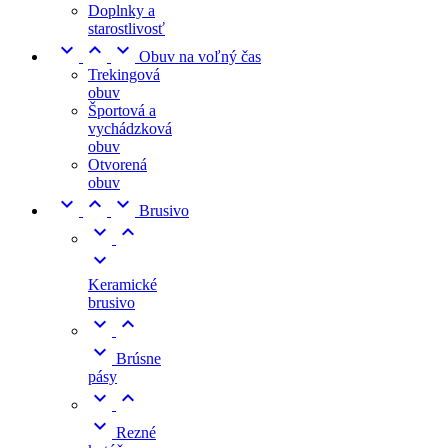
Doplnky a
starostlivosť



Obuv na voľný čas
Trekingová
obuv
Športová a
vychádzková
obuv
Otvorená
obuv



Brusivo



Keramické
brusivo



Brúsne
pásy



Rezné