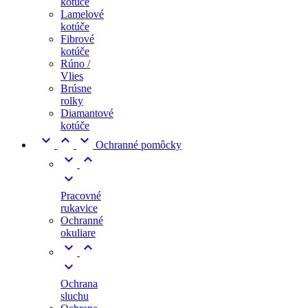
kotúče
Lamelové
kotúče
Fibrové
kotúče
Rúno /
Vlies
Brúsne
rolky
Diamantové
kotúče



Ochranné pomôcky



Pracovné
rukavice
Ochranné
okuliare



Ochrana
sluchu