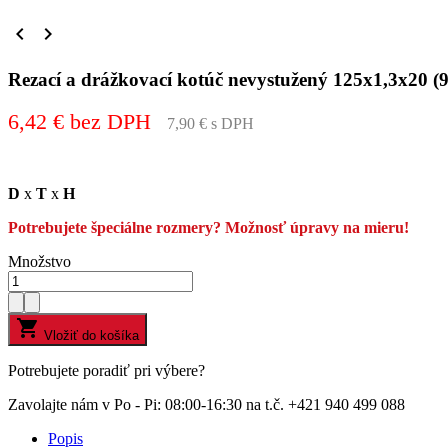


Rezací a drážkovací kotúč nevystužený 125x1,3x2
6,42 € bez DPH
7,90 € s DPH
D
x
T
x
H
Potrebujete špeciálne rozmery? Možnosť úpravy na mieru!
Množstvo

Vložiť do košíka
Potrebujete poradiť pri výbere?
Zavolajte nám v Po - Pi: 08:00-16:30 na t.č. +421 940 499 088
Popis