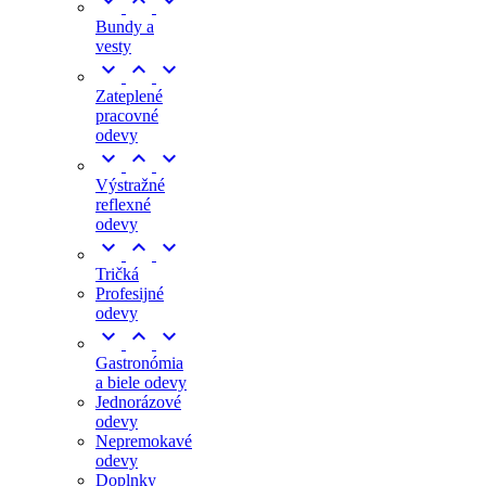



Bundy a
vesty



Zateplené
pracovné
odevy



Výstražné
reflexné
odevy



Tričká
Profesijné
odevy



Gastronómia
a biele odevy
Jednorázové
odevy
Nepremokavé
odevy
Doplnky