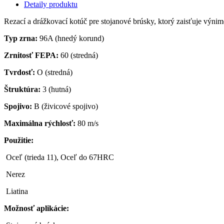
Detaily produktu
Rezací a drážkovací kotúč pre stojanové brúsky, ktorý zaisťuje výn
Typ zrna:
96A (hnedý korund)
Zrnitosť FEPA:
60 (stredná)
Tvrdosť:
O (stredná)
Štruktúra:
3 (hutná)
Spojivo:
B (živicové spojivo)
Maximálna rýchlosť:
80 m/s
Použitie:
Oceľ (trieda 11), Oceľ do 67HRC
Nerez
Liatina
Možnosť aplikácie: