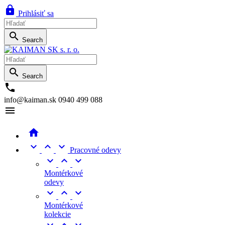

Prihlásiť sa

Search

Search

info@kaiman.sk
0940 499 088





Pracovné odevy



Montérkové
odevy



Montérkové
kolekcie