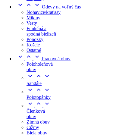



Odevy na voľný čas
Nohavice/kraťasy
Mikiny
Vesty
Funkčná a
spodná bielizeň
Ponožky
Košele
Ostatné



Pracovná obuv
Poloholeňová
obuv



Sandále



Polotopánky



Členková
obuv
Zimná obuv
Čižmy
Biela obuv