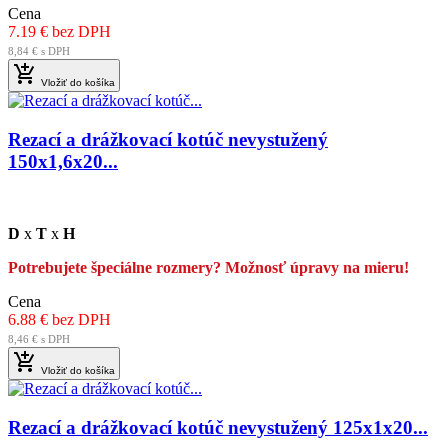
Cena
7.19 € bez DPH
8,84 € s DPH

Vložiť do košíka
Rezací a drážkovací kotúč nevystužený
150x1,6x20...
D
x
T
x
H
Potrebujete špeciálne rozmery? Možnosť úpravy na mieru!
Cena
6.88 € bez DPH
8,46 € s DPH

Vložiť do košíka
Rezací a drážkovací kotúč nevystužený 125x1x20...