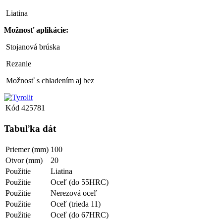
Liatina
Možnosť aplikácie:
Stojanová brúska
Rezanie
Možnosť s chladením aj bez
Kód
425781
Tabuľka dát
Priemer (mm)
100
Otvor (mm)
20
Použitie
Liatina
Použitie
Oceľ (do 55HRC)
Použitie
Nerezová oceľ
Použitie
Oceľ (trieda 11)
Použitie
Oceľ (do 67HRC)