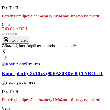
D
x
T
x
H
Potrebujete špeciálne rozmery? Možnosť úpravy na mieru!
Cena
7.69 € bez DPH
9,46 € s DPH

Vložiť do košíka
Zákazníci, ktorí kúpili tento produkt, kúpili tiež:


Kotúč plochý 8x10x3 (99BA80K8V40) TYROLIT
D
x
T
x
H
Potrebujete špeciálne rozmery? Možnosť úpravy na mieru!
Cena