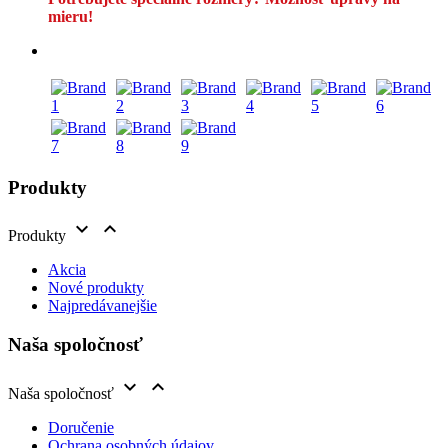
mieru!
Produkty


Produkty
Akcia
Nové produkty
Najpredávanejšie
Naša spoločnosť


Naša spoločnosť
Doručenie
Ochrana osobných údajov