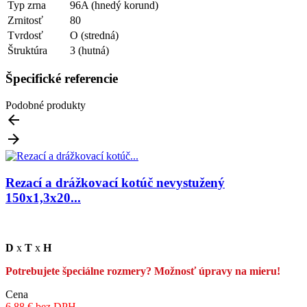
Typ zrna
96A (hnedý korund)
Zrnitosť
80
Tvrdosť
O (stredná)
Štruktúra
3 (hutná)
Špecifické referencie
Podobné produkty


Rezací a drážkovací kotúč nevystužený
150x1,3x20...
D
x
T
x
H
Potrebujete špeciálne rozmery? Možnosť úpravy na mieru!
Cena
6.88 € bez DPH