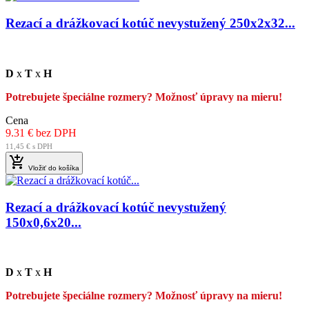
Rezací a drážkovací kotúč nevystužený 250x2x32...
D
x
T
x
H
Potrebujete špeciálne rozmery? Možnosť úpravy na mieru!
Cena
9.31 € bez DPH
11,45 € s DPH

Vložiť do košíka
Rezací a drážkovací kotúč nevystužený
150x0,6x20...
D
x
T
x
H
Potrebujete špeciálne rozmery? Možnosť úpravy na mieru!