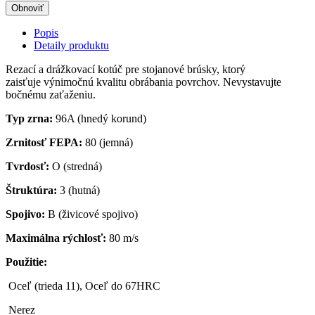
Popis
Detaily produktu
Rezací a drážkovací kotúč pre stojanové brúsky, ktorý
zaisťuje výnimočnú kvalitu obrábania povrchov. Nevystavujte
bočnému zaťaženiu.
Typ zrna:
96A (hnedý korund)
Zrnitosť FEPA:
80 (jemná)
Tvrdosť:
O (stredná)
Štruktúra:
3 (hutná)
Spojivo:
B (živicové spojivo)
Maximálna rýchlosť:
80 m/s
Použitie:
Oceľ (trieda 11), Oceľ do 67HRC
Nerez