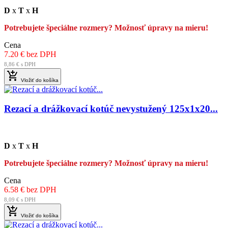
D
x
T
x
H
Potrebujete špeciálne rozmery? Možnosť úpravy na mieru!
Cena
7.20 € bez DPH
8,86 € s DPH

Vložiť do košíka
Rezací a drážkovací kotúč nevystužený 125x1x20...
D
x
T
x
H
Potrebujete špeciálne rozmery? Možnosť úpravy na mieru!
Cena
6.58 € bez DPH
8,09 € s DPH

Vložiť do košíka