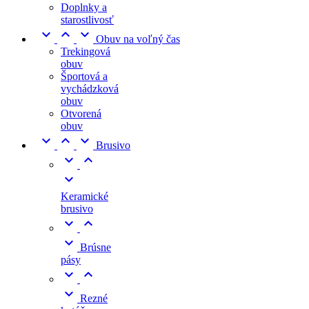
Doplnky a
starostlivosť



Obuv na voľný čas
Trekingová
obuv
Športová a
vychádzková
obuv
Otvorená
obuv



Brusivo



Keramické
brusivo



Brúsne
pásy



Rezné