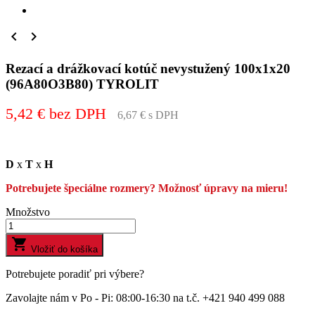


Rezací a drážkovací kotúč nevystužený 100x1x20
(96A80O3B80) TYROLIT
5,42 € bez DPH
6,67 € s DPH
D
x
T
x
H
Potrebujete špeciálne rozmery? Možnosť úpravy na mieru!
Množstvo

Vložiť do košíka
Potrebujete poradiť pri výbere?
Zavolajte nám v Po - Pi: 08:00-16:30 na t.č. +421 940 499 088