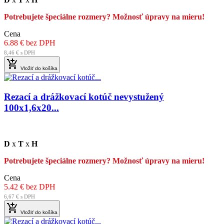
Potrebujete špeciálne rozmery? Možnosť úpravy na mieru!
Cena
6.88 € bez DPH
8,46 € s DPH

Vložiť do košíka
Rezací a drážkovací kotúč nevystužený
100x1,6x20...
D
x
T
x
H
Potrebujete špeciálne rozmery? Možnosť úpravy na mieru!
Cena
5.42 € bez DPH
6,67 € s DPH

Vložiť do košíka