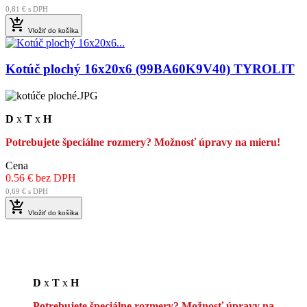
0,81 € s DPH

Vložiť do košíka
Kotúč plochý 16x20x6 (99BA60K9V40) TYROLIT
D
x
T
x
H
Potrebujete špeciálne rozmery? Možnosť úpravy na mieru!
Cena
0.56 € bez DPH
0,69 € s DPH

Vložiť do košíka
D
x
T
x
H
Potrebujete špeciálne rozmery? Možnosť úpravy na