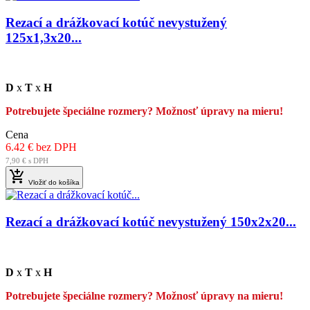
Rezací a drážkovací kotúč nevystužený
125x1,3x20...
D
x
T
x
H
Potrebujete špeciálne rozmery? Možnosť úpravy na mieru!
Cena
6.42 € bez DPH
7,90 € s DPH

Vložiť do košíka
Rezací a drážkovací kotúč nevystužený 150x2x20...
D
x
T
x
H
Potrebujete špeciálne rozmery? Možnosť úpravy na mieru!