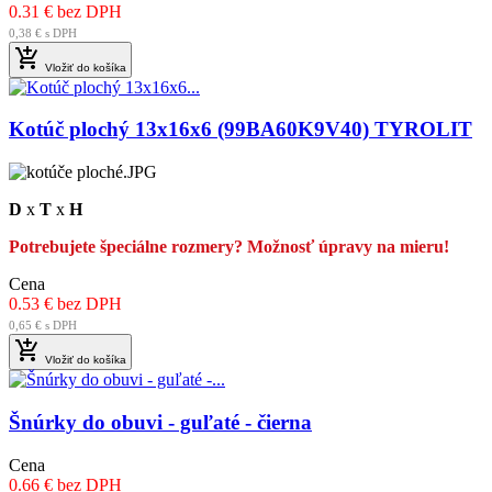
0.31 € bez DPH
0,38 € s DPH

Vložiť do košíka
Kotúč plochý 13x16x6 (99BA60K9V40) TYROLIT
D
x
T
x
H
Potrebujete špeciálne rozmery? Možnosť úpravy na mieru!
Cena
0.53 € bez DPH
0,65 € s DPH

Vložiť do košíka
Šnúrky do obuvi - guľaté - čierna
Cena
0.66 € bez DPH