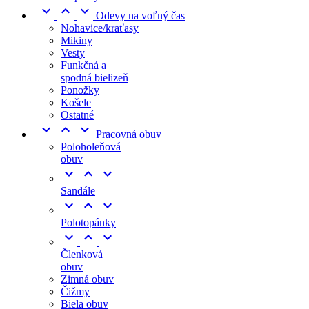



Odevy na voľný čas
Nohavice/kraťasy
Mikiny
Vesty
Funkčná a
spodná bielizeň
Ponožky
Košele
Ostatné



Pracovná obuv
Poloholeňová
obuv



Sandále



Polotopánky



Členková
obuv
Zimná obuv
Čižmy
Biela obuv