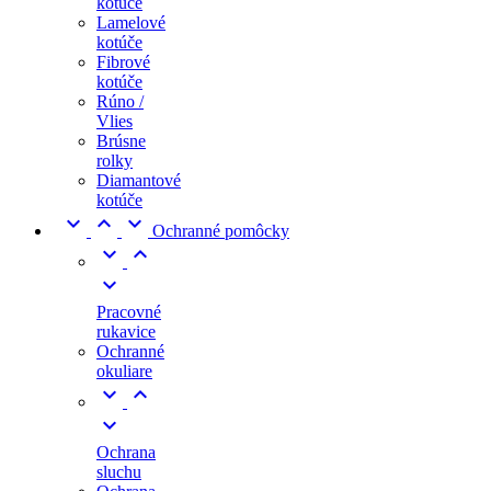
kotúče
Lamelové
kotúče
Fibrové
kotúče
Rúno /
Vlies
Brúsne
rolky
Diamantové
kotúče



Ochranné pomôcky



Pracovné
rukavice
Ochranné
okuliare



Ochrana
sluchu