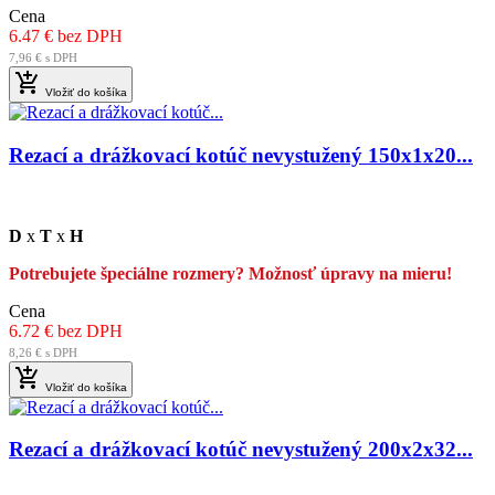
Cena
6.47 € bez DPH
7,96 € s DPH

Vložiť do košíka
Rezací a drážkovací kotúč nevystužený 150x1x20...
D
x
T
x
H
Potrebujete špeciálne rozmery? Možnosť úpravy na mieru!
Cena
6.72 € bez DPH
8,26 € s DPH

Vložiť do košíka
Rezací a drážkovací kotúč nevystužený 200x2x32...