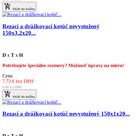

Vložiť do košíka
Rezací a drážkovací kotúč nevystužený
150x3,2x20...
D
x
T
x
H
Potrebujete špeciálne rozmery? Možnosť úpravy na mieru!
Cena
7.72 € bez DPH
9,49 € s DPH

Vložiť do košíka
Rezací a drážkovací kotúč nevystužený 150x1x20...
D
x
T
x
H