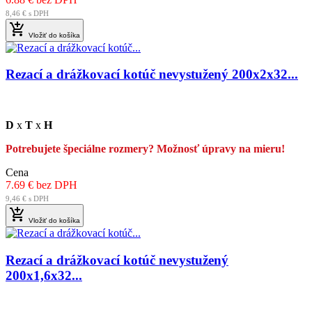
8,46 € s DPH

Vložiť do košíka
Rezací a drážkovací kotúč nevystužený 200x2x32...
D
x
T
x
H
Potrebujete špeciálne rozmery? Možnosť úpravy na mieru!
Cena
7.69 € bez DPH
9,46 € s DPH

Vložiť do košíka
Rezací a drážkovací kotúč nevystužený
200x1,6x32...