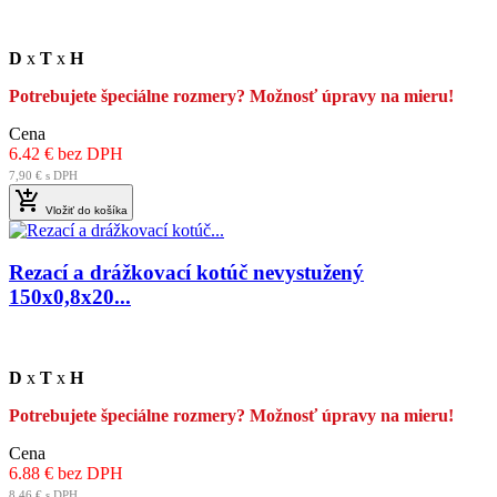
D
x
T
x
H
Potrebujete špeciálne rozmery? Možnosť úpravy na mieru!
Cena
6.42 € bez DPH
7,90 € s DPH

Vložiť do košíka
Rezací a drážkovací kotúč nevystužený
150x0,8x20...
D
x
T
x
H
Potrebujete špeciálne rozmery? Možnosť úpravy na mieru!
Cena
6.88 € bez DPH
8,46 € s DPH