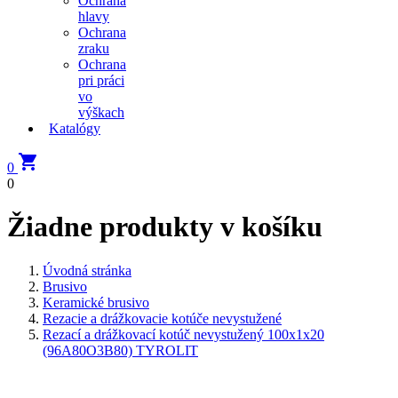
Ochrana
hlavy
Ochrana
zraku
Ochrana
pri práci
vo
výškach
Katalógy

0
0
Žiadne produkty v košíku
Úvodná stránka
Brusivo
Keramické brusivo
Rezacie a drážkovacie kotúče nevystužené
Rezací a drážkovací kotúč nevystužený 100x1x20
(96A80O3B80) TYROLIT