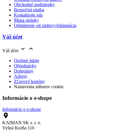
Obchodné podmienky
Bezpečná platba
Kontaktujte nás
Mapa stránky
Odstúpenie od zmluvy/reklamácia
Váš účet


Váš účet
Osobné údaje
Objednávky
Dobropisy
Adresy
Zľavové kupóny
Nastavenia súborov cookie
Informácie o e-shope
Informácie o e-shope

KAIMAN SK s. r. o.
Vyšná Korňa 110