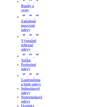



Bundy a
vesty



Zateplené
pracovné
odevy



Výstražné
reflexné
odevy



Tričká
Profesijné
odevy



Gastronómia
a biele odevy
Jednorázové
odevy
Nepremokavé
odevy
Doplnky