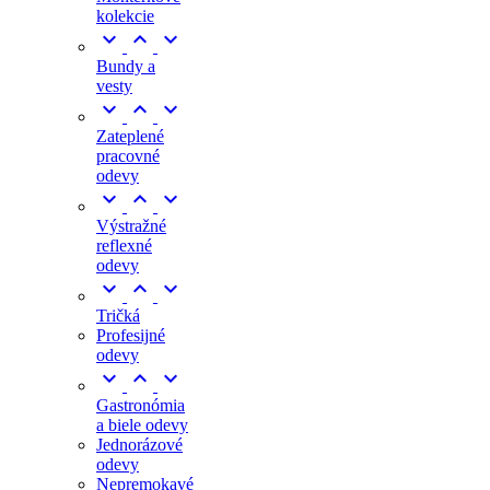
kolekcie



Bundy a
vesty



Zateplené
pracovné
odevy



Výstražné
reflexné
odevy



Tričká
Profesijné
odevy



Gastronómia
a biele odevy
Jednorázové
odevy
Nepremokavé