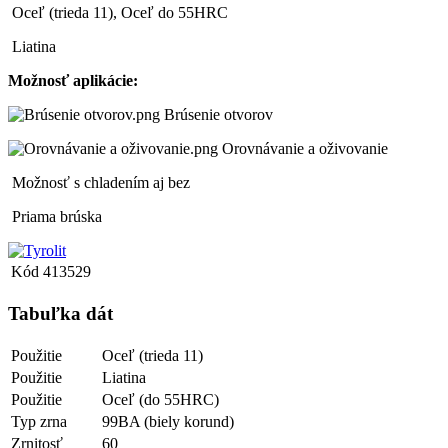
Oceľ (trieda 11), Oceľ do 55HRC
Liatina
Možnosť aplikácie:
Brúsenie otvorov
Orovnávanie a oživovanie
Možnosť s chladením aj bez
Priama brúska
Kód
413529
Tabuľka dát
Použitie
Oceľ (trieda 11)
Použitie
Liatina
Použitie
Oceľ (do 55HRC)
Typ zrna
99BA (biely korund)
Zrnitosť
60