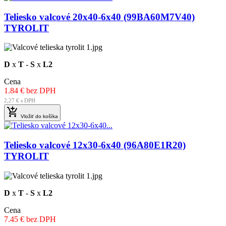
Teliesko valcové 20x40-6x40 (99BA60M7V40)
TYROLIT
D
x
T
-
S
x
L2
Cena
1.84 € bez DPH
2,27 € s DPH

Vložiť do košíka
Teliesko valcové 12x30-6x40 (96A80E1R20)
TYROLIT
D
x
T
-
S
x
L2
Cena
7.45 € bez DPH