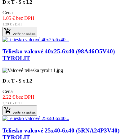
D
x
T
-
S
x
L2
Cena
1.05 € bez DPH
1,29 € s DPH

Vložiť do košíka
Teliesko valcové 40x25-6x40 (98A46O5V40)
TYROLIT
D
x
T
-
S
x
L2
Cena
2.22 € bez DPH
2,73 € s DPH

Vložiť do košíka
Teliesko valcové 25x40-6x40 (5RNA24P3V40)
TYROLIT