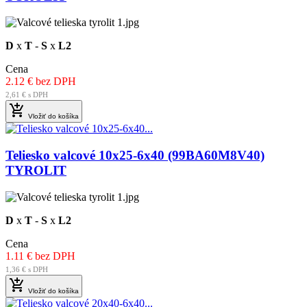
D
x
T
-
S
x
L2
Cena
2.12 € bez DPH
2,61 € s DPH

Vložiť do košíka
Teliesko valcové 10x25-6x40 (99BA60M8V40)
TYROLIT
D
x
T
-
S
x
L2
Cena
1.11 € bez DPH
1,36 € s DPH

Vložiť do košíka