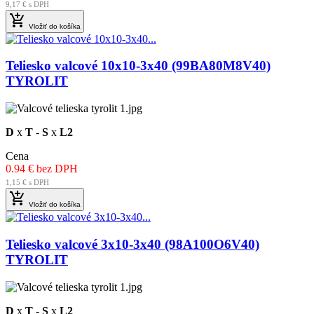
9,17 € s DPH

Vložiť do košíka
Teliesko valcové 10x10-3x40 (99BA80M8V40)
TYROLIT
D
x
T
-
S
x
L2
Cena
0.94 € bez DPH
1,15 € s DPH

Vložiť do košíka
Teliesko valcové 3x10-3x40 (98A100O6V40)
TYROLIT
D
x
T
-
S
x
L2