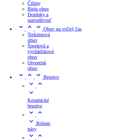
Čižmy
Biela obuv
Doplnky a
starostlivosť



Obuv na voľný čas
Trekingová
obuv
Športová a
vychádzková
obuv
Otvorená
obuv



Brusivo



Keramické
brusivo



Brúsne
pásy

