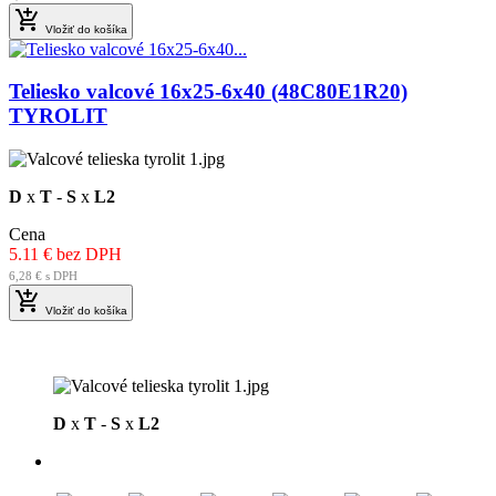

Vložiť do košíka
Teliesko valcové 16x25-6x40 (48C80E1R20)
TYROLIT
D
x
T
-
S
x
L2
Cena
5.11 € bez DPH
6,28 € s DPH

Vložiť do košíka
D
x
T
-
S
x
L2