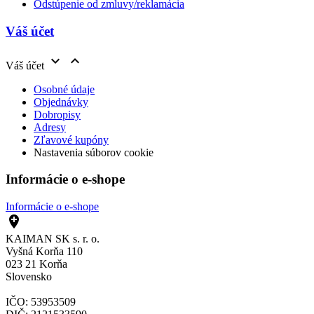
Odstúpenie od zmluvy/reklamácia
Váš účet


Váš účet
Osobné údaje
Objednávky
Dobropisy
Adresy
Zľavové kupóny
Nastavenia súborov cookie
Informácie o e-shope
Informácie o e-shope

KAIMAN SK s. r. o.
Vyšná Korňa 110
023 21 Korňa
Slovensko
IČO: 53953509