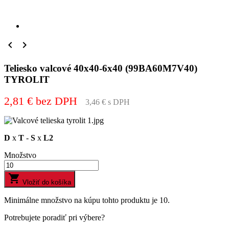


Teliesko valcové 40x40-6x40 (99BA60M7V40)
TYROLIT
2,81 € bez DPH
3,46 € s DPH
D
x
T
-
S
x
L2
Množstvo

Vložiť do košíka
Minimálne množstvo na kúpu tohto produktu je 10.
Potrebujete poradiť pri výbere?