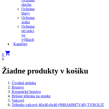
Ochrana
sluchu
Ochrana
hlavy
Ochrana
zraku
Ochrana
pri práci
vo
výškach
Katalógy

0
0
Žiadne produkty v košíku
Úvodná stránka
Brusivo
Keramické brusivo
Brúsne telieska na stopke
Valcové
Teliesko valcové 40x40-6x40 (99BA60M7V40) TYROLIT