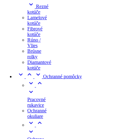

Rezné
kotúče
Lamelové
kotúče
Fibrové
kotúče
Rúno /
Vlies
Brúsne
rolky
Diamantové
kotúče



Ochranné pomôcky



Pracovné
rukavice
Ochranné
okuliare


