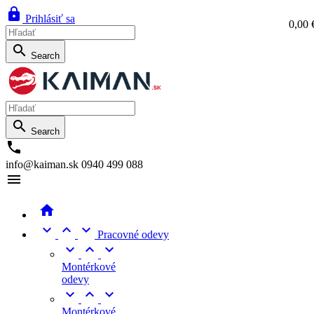

Prihlásiť sa
0,00 
0,0

Search

Search

info@kaiman.sk
0940 499 088





Pracovné odevy



Montérkové
odevy



Montérkové