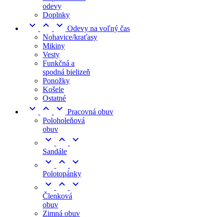
odevy
Doplnky



Odevy na voľný čas
Nohavice/kraťasy
Mikiny
Vesty
Funkčná a
spodná bielizeň
Ponožky
Košele
Ostatné



Pracovná obuv
Poloholeňová
obuv



Sandále



Polotopánky



Členková
obuv
Zimná obuv