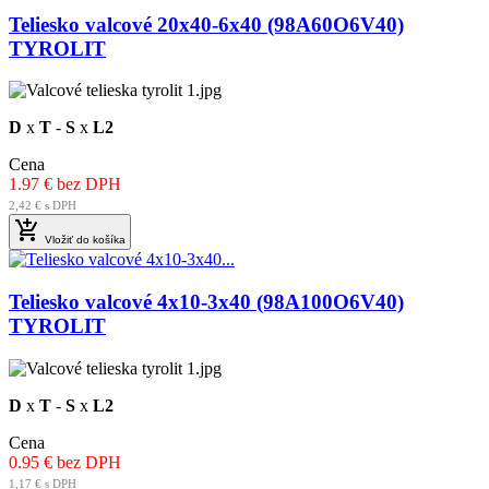
Teliesko valcové 20x40-6x40 (98A60O6V40)
TYROLIT
D
x
T
-
S
x
L2
Cena
1.97 € bez DPH
2,42 € s DPH

Vložiť do košíka
Teliesko valcové 4x10-3x40 (98A100O6V40)
TYROLIT
D
x
T
-
S
x
L2
Cena
0.95 € bez DPH
1,17 € s DPH