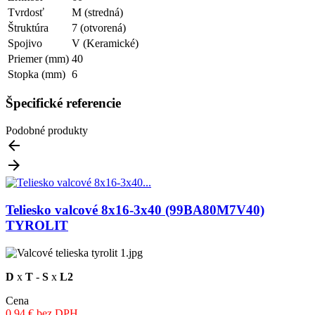
Tvrdosť
M (stredná)
Štruktúra
7 (otvorená)
Spojivo
V (Keramické)
Priemer (mm)
40
Stopka (mm)
6
Špecifické referencie
Podobné produkty


Teliesko valcové 8x16-3x40 (99BA80M7V40)
TYROLIT
D
x
T
-
S
x
L2
Cena
0.94 € bez DPH