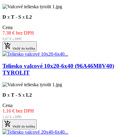
D
x
T
-
S
x
L2
Cena
7.38 € bez DPH
9,07 € s DPH

Vložiť do košíka
Teliesko valcové 10x20-6x40 (96A46M8V40)
TYROLIT
D
x
T
-
S
x
L2
Cena
1.16 € bez DPH
1,42 € s DPH

Vložiť do košíka