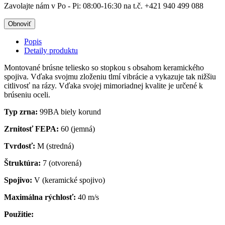
Zavolajte nám v Po - Pi: 08:00-16:30 na t.č. +421 940 499 088
Popis
Detaily produktu
Montované brúsne teliesko so stopkou s obsahom keramického
spojiva. Vďaka svojmu zloženiu tlmí vibrácie a vykazuje tak nižšiu
citlivosť na rázy. Vďaka svojej mimoriadnej kvalite je určené k
brúseniu oceli.
Typ zrna:
99BA biely korund
Zrnitosť FEPA:
60 (jemná)
Tvrdosť:
M (stredná)
Štruktúra:
7 (otvorená)
Spojivo:
V (keramické spojivo)
Maximálna rýchlosť:
40 m/s
Použitie: