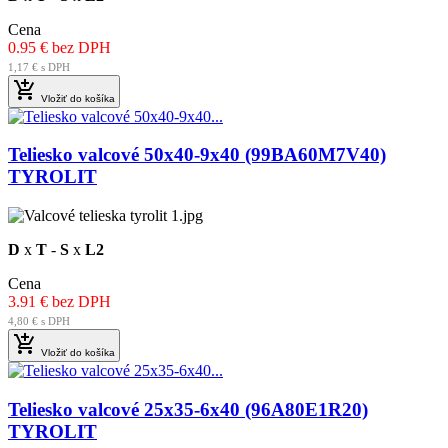
Cena
0.95 € bez DPH
1,17 € s DPH

Vložiť do košíka
Teliesko valcové 50x40-9x40 (99BA60M7V40)
TYROLIT
D
x
T
-
S
x
L2
Cena
3.91 € bez DPH
4,80 € s DPH

Vložiť do košíka
Teliesko valcové 25x35-6x40 (96A80E1R20)
TYROLIT