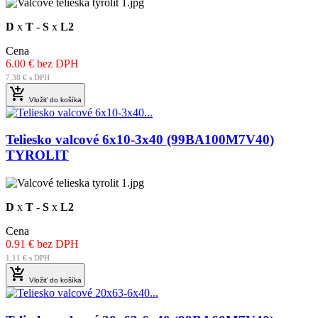
D
x
T
-
S
x
L2
Cena
6.00 € bez DPH
7,38 € s DPH

Vložiť do košíka
Teliesko valcové 6x10-3x40 (99BA100M7V40)
TYROLIT
D
x
T
-
S
x
L2
Cena
0.91 € bez DPH
1,11 € s DPH

Vložiť do košíka