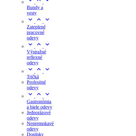



Bundy a
vesty



Zateplené
pracovné
odevy



Výstražné
reflexné
odevy



Tričká
Profesijné
odevy



Gastronómia
a biele odevy
Jednorázové
odevy
Nepremokavé
odevy
Doplnky