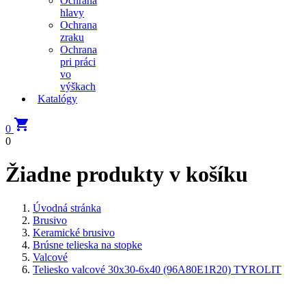
Ochrana
hlavy
Ochrana
zraku
Ochrana
pri práci
vo
výškach
Katalógy

0
0
Žiadne produkty v košíku
Úvodná stránka
Brusivo
Keramické brusivo
Brúsne telieska na stopke
Valcové
Teliesko valcové 30x30-6x40 (96A80E1R20) TYROLIT