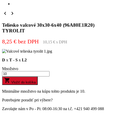


Teliesko valcové 30x30-6x40 (96A80E1R20)
TYROLIT
8,25 € bez DPH
10,15 € s DPH
D
x
T
-
S
x
L2
Množstvo

Vložiť do košíka
Minimálne množstvo na kúpu tohto produktu je 10.
Potrebujete poradiť pri výbere?
Zavolajte nám v Po - Pi: 08:00-16:30 na t.č. +421 940 499 088