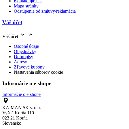
Kontaktujte nás
Mapa stránky
Odstúpenie od zmluvy/reklamácia
Váš účet


Váš účet
Osobné údaje
Objednávky
Dobropisy
Adresy
Zľavové kupóny
Nastavenia súborov cookie
Informácie o e-shope
Informácie o e-shope

KAIMAN SK s. r. o.
Vyšná Korňa 110
023 21 Korňa
Slovensko