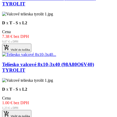
TYROLIT
D
x
T
-
S
x
L2
Cena
7.38 € bez DPH
9,07 € s DPH

Vložiť do košíka
Teliesko valcové 8x10-3x40 (98A80O6V40)
TYROLIT
D
x
T
-
S
x
L2
Cena
1.00 € bez DPH
1,23 € s DPH

Vložiť do košíka