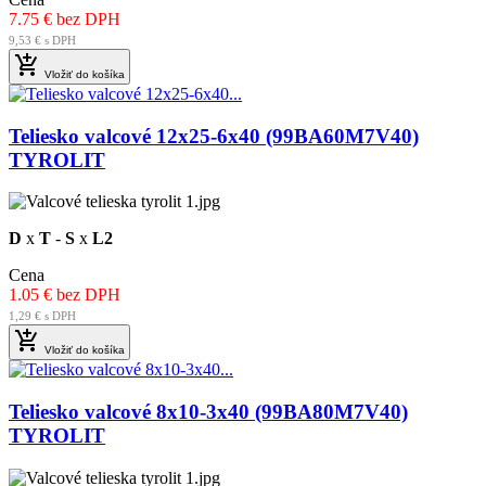
7.75 € bez DPH
9,53 € s DPH

Vložiť do košíka
Teliesko valcové 12x25-6x40 (99BA60M7V40)
TYROLIT
D
x
T
-
S
x
L2
Cena
1.05 € bez DPH
1,29 € s DPH

Vložiť do košíka
Teliesko valcové 8x10-3x40 (99BA80M7V40)
TYROLIT