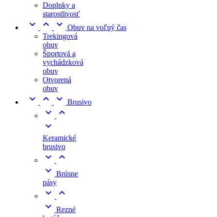
Doplnky a
starostlivosť



Obuv na voľný čas
Trekingová
obuv
Športová a
vychádzková
obuv
Otvorená
obuv



Brusivo



Keramické
brusivo



Brúsne
pásy



Rezné