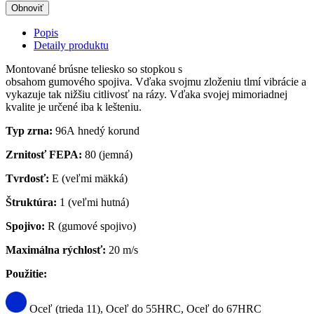
Popis
Detaily produktu
Montované brúsne teliesko so stopkou s
obsahom gumového spojiva. Vďaka svojmu zloženiu tlmí vibrácie a
vykazuje tak nižšiu citlivosť na rázy. Vďaka svojej mimoriadnej
kvalite je určené iba k lešteniu.
Typ zrna:
96A hnedý korund
Zrnitosť FEPA:
80 (jemná)
Tvrdosť:
E (veľmi mäkká)
Štruktúra:
1 (veľmi hutná)
Spojivo:
R (gumové spojivo)
Maximálna rýchlosť:
20 m/s
Použitie:
Oceľ (trieda 11), Oceľ do 55HRC, Oceľ do 67HRC