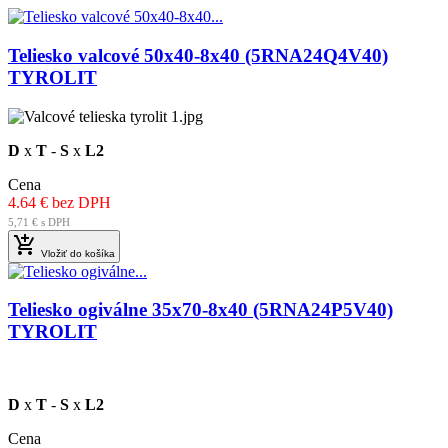
Teliesko valcové 50x40-8x40 (5RNA24Q4V40)
TYROLIT
D
x
T
-
S
x
L2
Cena
4.64 € bez DPH
5,71 € s DPH

Vložiť do košíka
Teliesko ogiválne 35x70-8x40 (5RNA24P5V40)
TYROLIT
D
x
T
-
S
x
L2
Cena