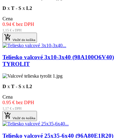
D
x
T
-
S
x
L2
Cena
0.94 € bez DPH
1,15 € s DPH

Vložiť do košíka
Teliesko valcové 3x10-3x40 (98A100O6V40)
TYROLIT
D
x
T
-
S
x
L2
Cena
0.95 € bez DPH
1,17 € s DPH

Vložiť do košíka
Teliesko valcové 25x35-6x40 (96A80E1R20)