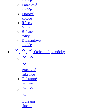
kotúče
Lamelové
kotúče
Fibrové
kotúče
Rúno /
Vlies
Brúsne
rolky
Diamantové
kotúče



Ochranné pomôcky



Pracovné
rukavice
Ochranné
okuliare



Ochrana
sluchu