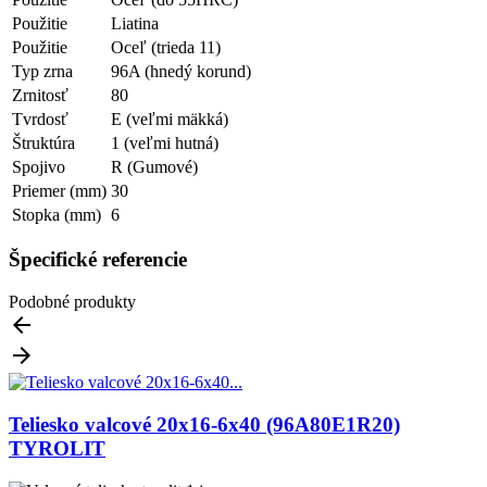
Použitie
Liatina
Použitie
Oceľ (trieda 11)
Typ zrna
96A (hnedý korund)
Zrnitosť
80
Tvrdosť
E (veľmi mäkká)
Štruktúra
1 (veľmi hutná)
Spojivo
R (Gumové)
Priemer (mm)
30
Stopka (mm)
6
Špecifické referencie
Podobné produkty


Teliesko valcové 20x16-6x40 (96A80E1R20)
TYROLIT