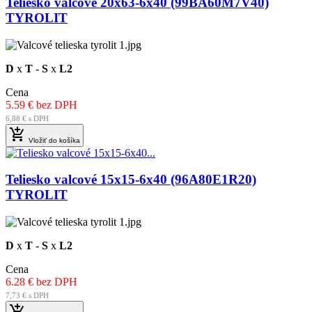
Teliesko valcové 20x63-6x40 (99BA60M7V40)
TYROLIT
D
x
T
-
S
x
L2
Cena
5.59 € bez DPH
6,88 € s DPH

Vložiť do košíka
Teliesko valcové 15x15-6x40 (96A80E1R20)
TYROLIT
D
x
T
-
S
x
L2
Cena
6.28 € bez DPH
7,73 € s DPH
