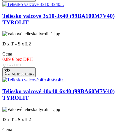
Teliesko valcové 3x10-3x40 (99BA100M7V40)
TYROLIT
D
x
T
-
S
x
L2
Cena
0.89 € bez DPH
1,10 € s DPH

Vložiť do košíka
Teliesko valcové 40x40-6x40 (99BA60M7V40)
TYROLIT
D
x
T
-
S
x
L2
Cena