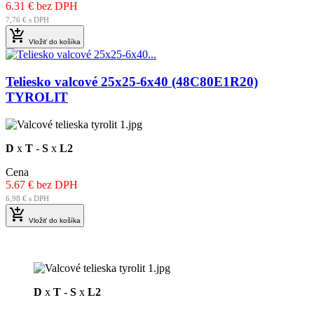
6.31 € bez DPH
7,76 € s DPH

Vložiť do košíka
Teliesko valcové 25x25-6x40 (48C80E1R20)
TYROLIT
D
x
T
-
S
x
L2
Cena
5.67 € bez DPH
6,98 € s DPH

Vložiť do košíka
D
x
T
-
S
x
L2