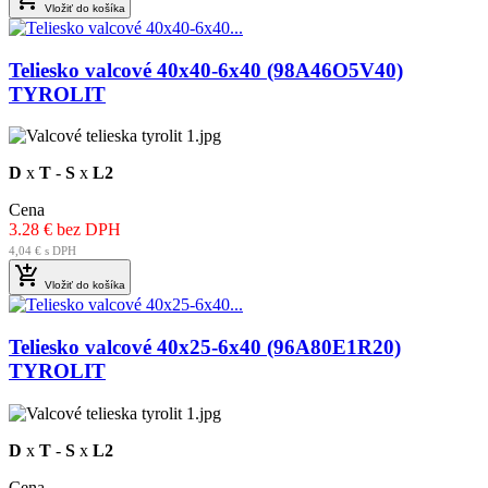
Vložiť do košíka
Teliesko valcové 40x40-6x40 (98A46O5V40)
TYROLIT
D
x
T
-
S
x
L2
Cena
3.28 € bez DPH
4,04 € s DPH

Vložiť do košíka
Teliesko valcové 40x25-6x40 (96A80E1R20)
TYROLIT
D
x
T
-
S
x
L2
Cena