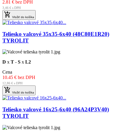
2.81 € bez DPH
3,46 € s DPH

Vložiť do košíka
Teliesko valcové 35x35-6x40 (48C80E1R20)
TYROLIT
D
x
T
-
S
x
L2
Cena
10.45 € bez DPH
12,86 € s DPH

Vložiť do košíka
Teliesko valcové 16x25-6x40 (96A24P3V40)
TYROLIT