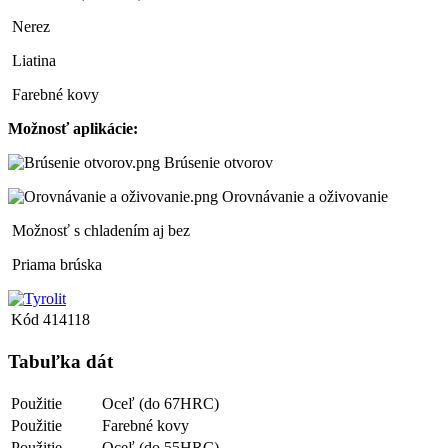
Nerez
Liatina
Farebné kovy
Možnosť aplikácie:
Brúsenie otvorov
Orovnávanie a oživovanie
Možnosť s chladením aj bez
Priama brúska
Kód
414118
Tabuľka dát
Použitie
Oceľ (do 67HRC)
Použitie
Farebné kovy
Použitie
Oceľ (do 55HRC)