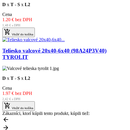
D
x
T
-
S
x
L2
Cena
1.20 € bez DPH
1,48 € s DPH

Vložiť do košíka
Teliesko valcové 20x40-6x40 (98A24P3V40)
TYROLIT
D
x
T
-
S
x
L2
Cena
1.97 € bez DPH
2,42 € s DPH

Vložiť do košíka
Zákazníci, ktorí kúpili tento produkt, kúpili tiež:

