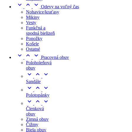



Odevy na voľný čas
Nohavice/kraťasy
Mikiny
Vesty
Funkčná a
spodná bielizeň
Ponožky
Košele
Ostatné



Pracovná obuv
Poloholeňová
obuv



Sandále



Polotopánky



Členková
obuv
Zimná obuv
Čižmy
Biela obuv