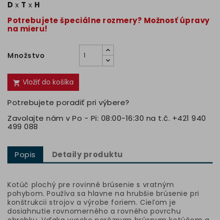
D
x
T
x
H
Potrebujete špeciálne rozmery? Možnosť úpravy
na mieru!
Množstvo
Vložiť do košíka

Potrebujete poradiť pri výbere?
Zavolajte nám v Po - Pi: 08:00-16:30 na t.č. +421 940
499 088
Popis
Detaily produktu
Kotúč plochý pre rovinné brúsenie s vratným
pohybom. Používa sa hlavne na hrubšie brúsenie pri
konštrukcii strojov a výrobe foriem. Cieľom je
dosiahnutie rovnomerného a rovného povrchu