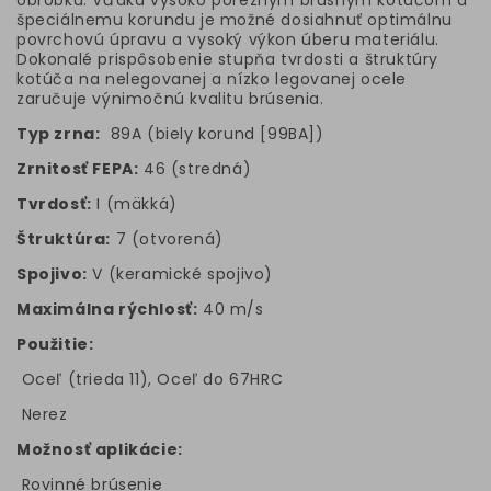
obrobku. Vďaka vysoko poréznym brúsnym kotúčom a
špeciálnemu korundu je možné dosiahnuť optimálnu
povrchovú úpravu a vysoký výkon úberu materiálu.
Dokonalé prispôsobenie stupňa tvrdosti a štruktúry
kotúča na nelegovanej a nízko legovanej ocele
zaručuje výnimočnú kvalitu brúsenia.
Typ zrna:
89A (biely korund [99BA])
Zrnitosť FEPA:
46 (stredná)
Tvrdosť:
I (mäkká)
Štruktúra:
7 (otvorená)
Spojivo:
V (keramické spojivo)
Maximálna rýchlosť:
40 m/s
Použitie:
Oceľ (trieda 11), Oceľ do 67HRC
Nerez
Možnosť aplikácie:
Rovinné brúsenie