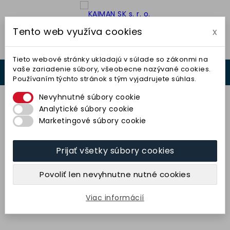
Tento web využíva cookies
x

Tieto webové stránky ukladajú v súlade so zákonmi na
vaše zariadenie súbory, všeobecne nazývané cookies.
0



Používaním týchto stránok s tým vyjadrujete súhlas.
0,00 €
Nevyhnutné súbory cookie
Analytické súbory cookie
Marketingové súbory cookie
Prijať všetky súbory cookies
Kotúč plochý 180x16x32
(89A46I7AV40) TYROLIT
Povoliť len nevyhnutne nutné cookies
32,97 € bez DPH
40,55 € s DPH
Viac informácií