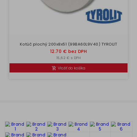
Kotúč plochý 200x8x51 (99BA60L9V40) TYROLIT
Cena
12.70 € bez DPH
15,62 € s DPH
Vložiť do košíka
