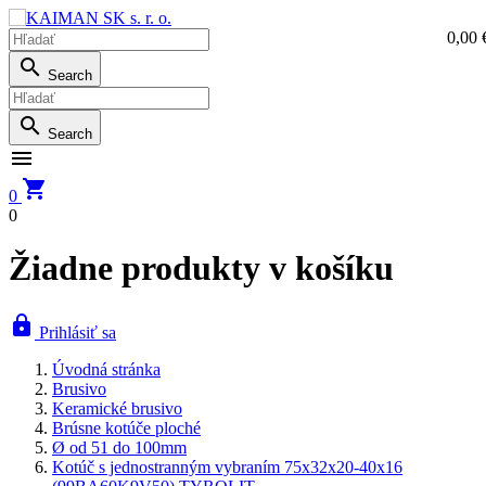
0,00 
0,0

Search

Search


0
0
Žiadne produkty v košíku

Prihlásiť sa
Úvodná stránka
Brusivo
Keramické brusivo
Brúsne kotúče ploché
Ø od 51 do 100mm
Kotúč s jednostranným vybraním 75x32x20-40x16