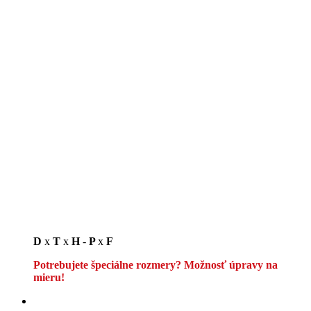
D
x
T
x
H
-
P
x
F
Potrebujete špeciálne rozmery? Možnosť úpravy na
mieru!