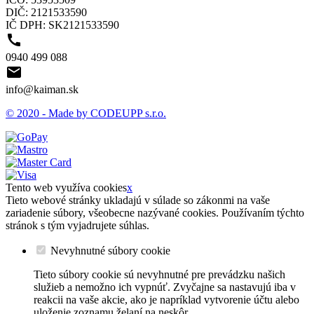
DIČ: 2121533590
IČ DPH: SK2121533590

0940 499 088

info@kaiman.sk
© 2020 - Made by CODEUPP s.r.o.
Tento web využíva cookies
x
Tieto webové stránky ukladajú v súlade so zákonmi na vaše
zariadenie súbory, všeobecne nazývané cookies. Používaním týchto
stránok s tým vyjadrujete súhlas.
Nevyhnutné súbory cookie
Tieto súbory cookie sú nevyhnutné pre prevádzku našich
služieb a nemožno ich vypnúť. Zvyčajne sa nastavujú iba v
reakcii na vaše akcie, ako je napríklad vytvorenie účtu alebo
uloženie zoznamu želaní na neskôr.