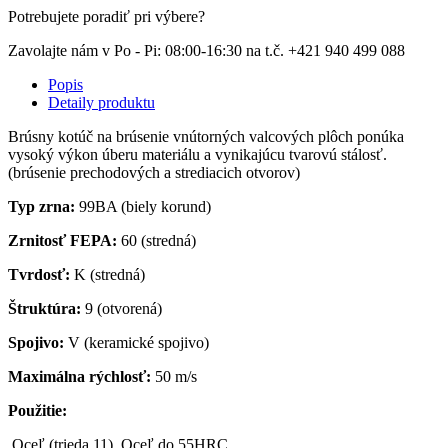
Potrebujete poradiť pri výbere?
Zavolajte nám v Po - Pi: 08:00-16:30 na t.č. +421 940 499 088
Popis
Detaily produktu
Brúsny kotúč na brúsenie vnútorných valcových plôch ponúka
vysoký výkon úberu materiálu a vynikajúcu tvarovú stálosť.
(brúsenie prechodových a strediacich otvorov)
Typ zrna:
99BA (biely korund)
Zrnitosť FEPA:
60 (stredná)
Tvrdosť:
K (stredná)
Štruktúra:
9 (otvorená)
Spojivo:
V (keramické spojivo)
Maximálna rýchlosť:
50 m/s
Použitie:
Oceľ (trieda 11), Oceľ do 55HRC