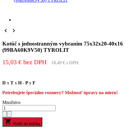
(99BA60K9V50) TYROLIT


Kotúč s jednostranným vybraním 75x32x20-40x16
(99BA60K9V50) TYROLIT
15,03 € bez DPH
18,49 € s DPH
D
x
T
x
H
-
P
x
F
Potrebujete špeciálne rozmery? Možnosť úpravy na mieru!
Množstvo

Vložiť do košíka