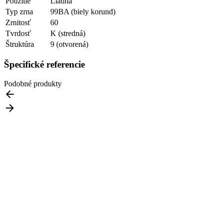
Použitie
Liatina
Typ zrna
99BA (biely korund)
Zrnitosť
60
Tvrdosť
K (stredná)
Štruktúra
9 (otvorená)
Špecifické referencie
Podobné produkty

