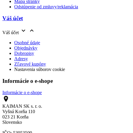
Mapa stránky
Odstúpenie od zmluvy/reklamácia
Váš účet


Váš účet
Osobné údaje
Objednávky
Dobropisy
Adresy
Zľavové kupóny
Nastavenia súborov cookie
Informácie o e-shope
Informácie o e-shope

KAIMAN SK s. r. o.
Vyšná Korňa 110
023 21 Korňa
Slovensko
IČO: 53953509