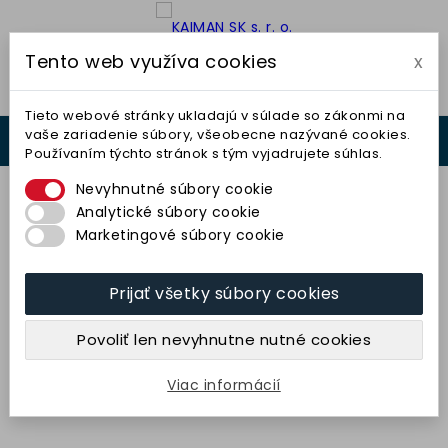
Tento web využíva cookies
x

Tieto webové stránky ukladajú v súlade so zákonmi na
vaše zariadenie súbory, všeobecne nazývané cookies.
0



Používaním týchto stránok s tým vyjadrujete súhlas.
0,00 €
Nevyhnutné súbory cookie
Analytické súbory cookie
Marketingové súbory cookie
Prijať všetky súbory cookies
Kotúč s jednostranným vybraním
60x40x20-40x20 (98A80J9V50)
Povoliť len nevyhnutne nutné cookies
TYROLIT
Viac informácií
15,47 € bez DPH
19,03 € s DPH