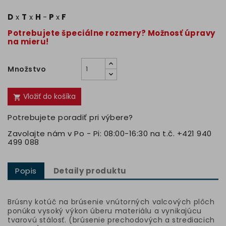
D
x
T
x
H
-
P
x
F
Potrebujete špeciálne rozmery? Možnosť úpravy
na mieru!
Množstvo
Vložiť do košíka

Potrebujete poradiť pri výbere?
Zavolajte nám v Po - Pi: 08:00-16:30 na t.č. +421 940
499 088
Popis
Detaily produktu
Brúsny kotúč na brúsenie vnútorných valcových plôch
ponúka vysoký výkon úberu materiálu a vynikajúcu
tvarovú stálosť. (brúsenie prechodových a strediacich