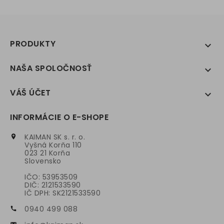
PRODUKTY

NAŠA SPOLOČNOSŤ

VÁŠ ÚČET

INFORMÁCIE O E-SHOPE
KAIMAN SK s. r. o.

Vyšná Korňa 110
023 21 Korňa
Slovensko
IČO: 53953509
DIČ: 2121533590
IČ DPH: SK2121533590
0940 499 088
