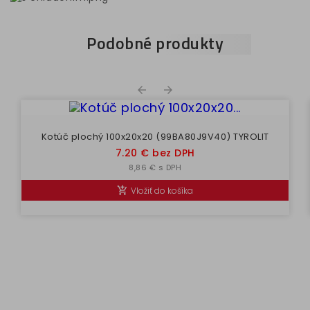
Podobné produkty


Kotúč plochý 100x20x20 (99BA80J9V40) TYROLIT
Cena
7.20 € bez DPH
8,86 € s DPH
Vložiť do košíka
