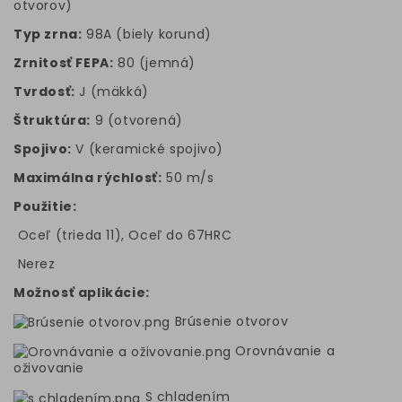
otvorov)
Typ zrna:
98A (biely korund)
Zrnitosť FEPA:
80 (jemná)
Tvrdosť:
J (mäkká)
Štruktúra:
9 (otvorená)
Spojivo:
V (keramické spojivo)
Maximálna rýchlosť:
50 m/s
Použitie:
Oceľ (trieda 11), Oceľ do 67HRC
Nerez
Možnosť aplikácie:
Brúsenie otvorov
Orovnávanie a
oživovanie
S chladením