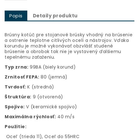
Popis
Detaily produktu
Brúsny kotúč pre stojanové brúsky vhodný na brúsenie
a ostrenie teplotne citlivých ocelí a nástrojov. Vďaka
korundu je možné vykonávať obzvlášť studené
brúsenie a obrobok tak nie je vystavený ďalšiemu
tepelnému zaťaženiu.
Typ zrna:
99BA (biely korund)
Zrnitosť FEPA:
80 (jemná)
Tvrdosť:
K (stredná)
Štruktúra:
9 (otvorená)
Spojivo:
V (keramické spojivo)
Maximálna rýchlosť:
40 m/s
Použitie:
Oceľ (trieda 11), Oceľ do 55HRC