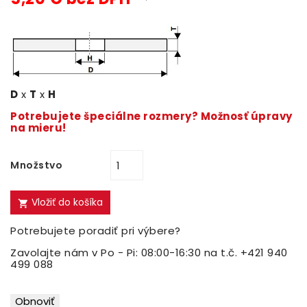
D
x
T
x
H
Potrebujete špeciálne rozmery? Možnosť úpravy
na mieru!
Množstvo
Vložiť do košíka

Potrebujete poradiť pri výbere?
Zavolajte nám v Po - Pi: 08:00-16:30 na t.č. +421 940
499 088