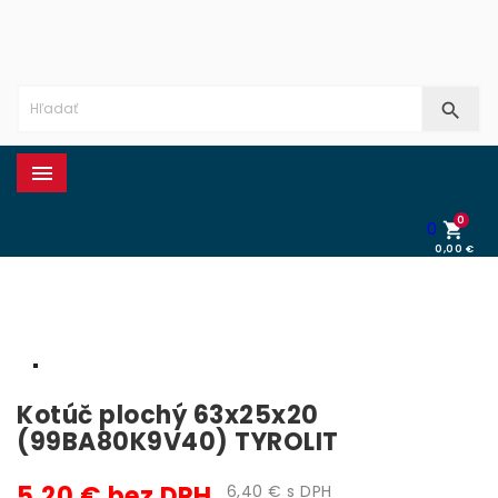


0
0

0,00 €
0,00 €
Kotúč plochý 63x25x20
(99BA80K9V40) TYROLIT
5,20 € bez DPH
6,40 € s DPH