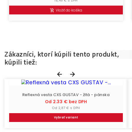
18,49 € s DPH
Vložiť do košíka

Zákazníci, ktorí kúpili tento produkt,
kúpili tiež:


Reflexná vesta CXS GUSTAV - žltá - pánska
Cena
Od 2.33 € bez DPH
Od 2,87 € s DPH
Vybrať variant