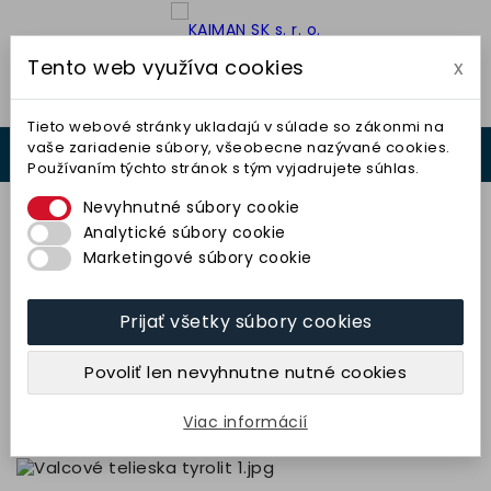
Tento web využíva cookies
x

Tieto webové stránky ukladajú v súlade so zákonmi na
vaše zariadenie súbory, všeobecne nazývané cookies.
0



Používaním týchto stránok s tým vyjadrujete súhlas.
0,00 €
Nevyhnutné súbory cookie
Analytické súbory cookie
Marketingové súbory cookie
Prijať všetky súbory cookies
Teliesko valcové 2x6-3x40
(99BA100M7V40) TYROLIT
Povoliť len nevyhnutne nutné cookies
1,69 € bez DPH
2,08 € s DPH
Viac informácií