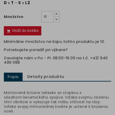
D
x
T
-
S
x
L2
Množstvo
Vložiť do košíka

Minimálne množstvo na kúpu tohto produktu je 10.
Potrebujete poradiť pri výbere?
Zavolajte nám v Po - Pi: 08:00-16:30 na t.č. +421 940
499 088
Popis
Detaily produktu
Montované brúsne teliesko so stopkou s
obsahom keramického spojiva. Vďaka svojmu zloženiu
tlmí vibrácie a vykazuje tak nižšiu citlivosť na rázy.
Vďaka svojej mimoriadnej kvalite je určené k brúseniu
oceli.