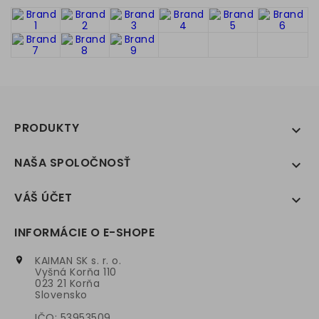
PRODUKTY

NAŠA SPOLOČNOSŤ

VÁŠ ÚČET

INFORMÁCIE O E-SHOPE
KAIMAN SK s. r. o.

Vyšná Korňa 110
023 21 Korňa
Slovensko
IČO: 53953509