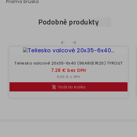
Priama brúska
Podobné produkty


Teliesko valcové 20x35-6x40 (96A80E1R20) TYROLIT
Cena
7.28 € bez DPH
8,96 € s DPH
Vložiť do košíka
