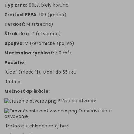
Typ zrna:
99BA biely korund
Zrnitosť FEPA:
100 (jemná)
Tvrdosť:
M (stredná)
Štruktúra:
7 (otvorená)
Spojivo:
V (keramické spojivo)
Maximálna rýchlosť:
40 m/s
Použitie:
Oceľ (trieda 11), Oceľ do 55HRC
Liatina
Možnosť aplikácie:
Brúsenie otvorov
Orovnávanie a
oživovanie
Možnosť s chladením aj bez