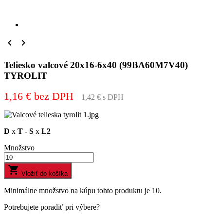


Teliesko valcové 20x16-6x40 (99BA60M7V40)
TYROLIT
1,16 € bez DPH
1,42 € s DPH
D
x
T
-
S
x
L2
Množstvo

Vložiť do košíka
Minimálne množstvo na kúpu tohto produktu je 10.
Potrebujete poradiť pri výbere?