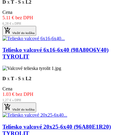
D
x
T
-
S
x
L2
Cena
5.11 € bez DPH
6,28 € s DPH

Vložiť do košíka
Teliesko valcové 6x16-6x40 (98A80O6V40)
TYROLIT
D
x
T
-
S
x
L2
Cena
1.03 € bez DPH
1,27 € s DPH

Vložiť do košíka
Teliesko valcové 20x25-6x40 (96A80E1R20)
TYROLIT