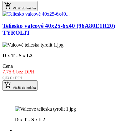

Vložiť do košíka
Teliesko valcové 40x25-6x40 (96A80E1R20)
TYROLIT
D
x
T
-
S
x
L2
Cena
7.75 € bez DPH
9,53 € s DPH

Vložiť do košíka
D
x
T
-
S
x
L2