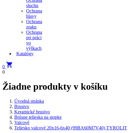
Ochrana
sluchu
Ochrana
hlavy
Ochrana
zraku
Ochrana
pri práci
vo
výškach
Katalógy

0
0
Žiadne produkty v košíku
Úvodná stránka
Brusivo
Keramické brusivo
Brúsne telieska na stopke
Valcové
Teliesko valcové 20x16-6x40 (99BA60M7V40) TYROLIT