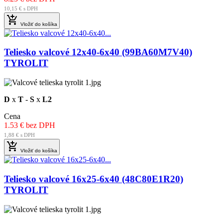
10,15 € s DPH

Vložiť do košíka
Teliesko valcové 12x40-6x40 (99BA60M7V40)
TYROLIT
D
x
T
-
S
x
L2
Cena
1.53 € bez DPH
1,88 € s DPH

Vložiť do košíka
Teliesko valcové 16x25-6x40 (48C80E1R20)
TYROLIT