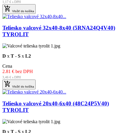
1,17 € s DPH

Vložiť do košíka
Teliesko valcové 32x40-8x40 (5RNA24Q4V40)
TYROLIT
D
x
T
-
S
x
L2
Cena
2.81 € bez DPH
3,46 € s DPH

Vložiť do košíka
Teliesko valcové 20x40-6x40 (48C24P5V40)
TYROLIT
D
x
T
-
S
x
L2