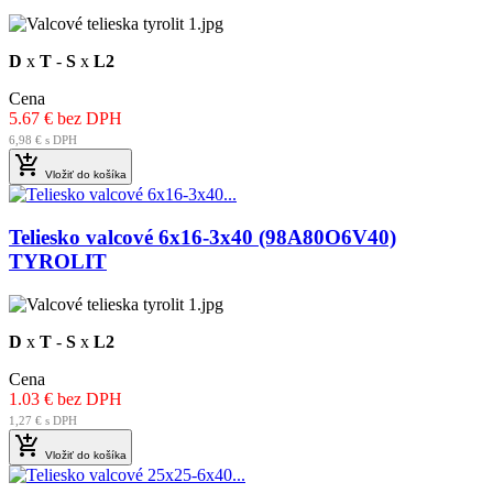
D
x
T
-
S
x
L2
Cena
5.67 € bez DPH
6,98 € s DPH

Vložiť do košíka
Teliesko valcové 6x16-3x40 (98A80O6V40)
TYROLIT
D
x
T
-
S
x
L2
Cena
1.03 € bez DPH
1,27 € s DPH

Vložiť do košíka