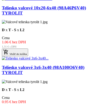
Teliesko valcové 10x20-6x40 (98A46P6V40)
TYROLIT
D
x
T
-
S
x
L2
Cena
1.06 € bez DPH
1,31 € s DPH

Vložiť do košíka
Teliesko valcové 3x6-3x40 (98A100O6V40)
TYROLIT
D
x
T
-
S
x
L2
Cena
0.95 € bez DPH