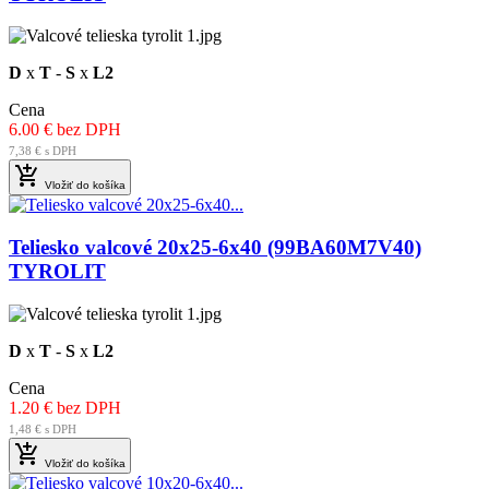
D
x
T
-
S
x
L2
Cena
6.00 € bez DPH
7,38 € s DPH

Vložiť do košíka
Teliesko valcové 20x25-6x40 (99BA60M7V40)
TYROLIT
D
x
T
-
S
x
L2
Cena
1.20 € bez DPH
1,48 € s DPH

Vložiť do košíka