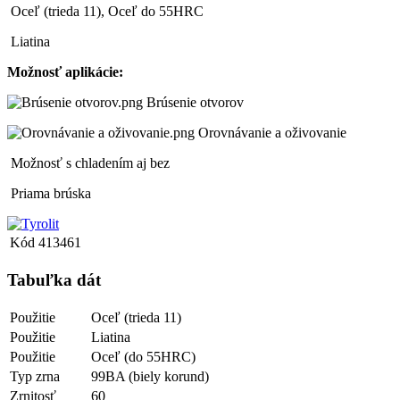
Oceľ (trieda 11), Oceľ do 55HRC
Liatina
Možnosť aplikácie:
Brúsenie otvorov
Orovnávanie a oživovanie
Možnosť s chladením aj bez
Priama brúska
Kód
413461
Tabuľka dát
Použitie
Oceľ (trieda 11)
Použitie
Liatina
Použitie
Oceľ (do 55HRC)
Typ zrna
99BA (biely korund)
Zrnitosť
60