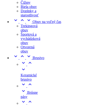
Čižmy
Biela obuv
Doplnky a
starostlivosť



Obuv na voľný čas
Trekingová
obuv
Športová a
vychádzková
obuv
Otvorená
obuv



Brusivo



Keramické
brusivo



Brúsne
pásy

