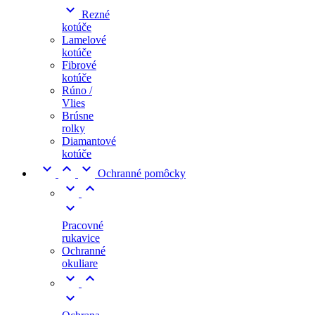

Rezné
kotúče
Lamelové
kotúče
Fibrové
kotúče
Rúno /
Vlies
Brúsne
rolky
Diamantové
kotúče



Ochranné pomôcky



Pracovné
rukavice
Ochranné
okuliare


