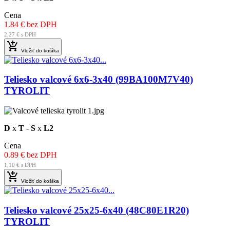
Cena
1.84 € bez DPH
2,27 € s DPH

Vložiť do košíka
Teliesko valcové 6x6-3x40 (99BA100M7V40)
TYROLIT
D
x
T
-
S
x
L2
Cena
0.89 € bez DPH
1,10 € s DPH

Vložiť do košíka
Teliesko valcové 25x25-6x40 (48C80E1R20)
TYROLIT