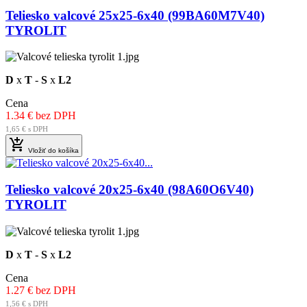
Teliesko valcové 25x25-6x40 (99BA60M7V40)
TYROLIT
D
x
T
-
S
x
L2
Cena
1.34 € bez DPH
1,65 € s DPH

Vložiť do košíka
Teliesko valcové 20x25-6x40 (98A60O6V40)
TYROLIT
D
x
T
-
S
x
L2
Cena
1.27 € bez DPH
1,56 € s DPH