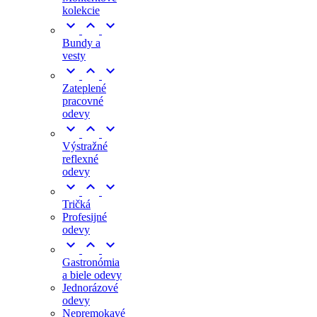
kolekcie



Bundy a
vesty



Zateplené
pracovné
odevy



Výstražné
reflexné
odevy



Tričká
Profesijné
odevy



Gastronómia
a biele odevy
Jednorázové
odevy
Nepremokavé