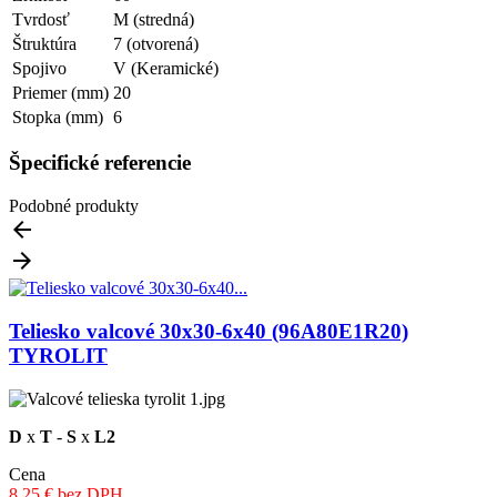
Tvrdosť
M (stredná)
Štruktúra
7 (otvorená)
Spojivo
V (Keramické)
Priemer (mm)
20
Stopka (mm)
6
Špecifické referencie
Podobné produkty


Teliesko valcové 30x30-6x40 (96A80E1R20)
TYROLIT
D
x
T
-
S
x
L2
Cena
8.25 € bez DPH