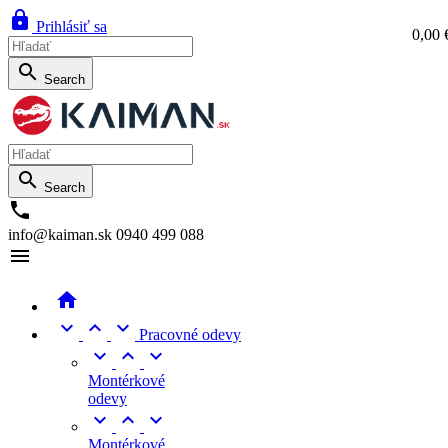

Prihlásiť sa
0,00 
0,0

Search

Search

info@kaiman.sk
0940 499 088





Pracovné odevy



Montérkové
odevy



Montérkové