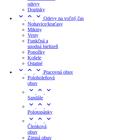
odevy
Doplnky



Odevy na voľný čas
Nohavice/kraťasy
Mikiny
Vesty
Funkčná a
spodná bielizeň
Ponožky
Košele
Ostatné



Pracovná obuv
Poloholeňová
obuv



Sandále



Polotopánky



Členková
obuv
Zimná obuv