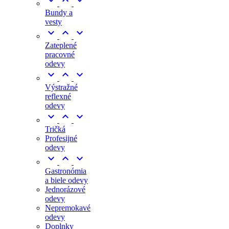



Bundy a
vesty



Zateplené
pracovné
odevy



Výstražné
reflexné
odevy



Tričká
Profesijné
odevy



Gastronómia
a biele odevy
Jednorázové
odevy
Nepremokavé
odevy
Doplnky