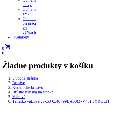
Ochrana
hlavy
Ochrana
zraku
Ochrana
pri práci
vo
výškach
Katalógy

0
0
Žiadne produkty v košíku
Úvodná stránka
Brusivo
Keramické brusivo
Brúsne telieska na stopke
Valcové
Teliesko valcové 25x63-6x40 (99BA60M7V40) TYROLIT