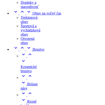
Doplnky a
starostlivosť



Obuv na voľný čas
Trekingová
obuv
Športová a
vychádzková
obuv
Otvorená
obuv



Brusivo



Keramické
brusivo



Brúsne
pásy



Rezné