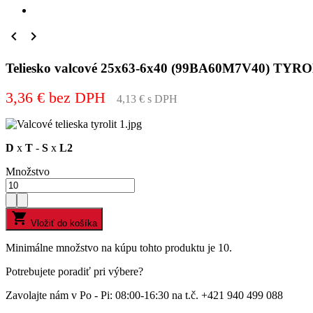


Teliesko valcové 25x63-6x40 (99BA60M7V40) TYR
3,36 € bez DPH
4,13 € s DPH
D
x
T
-
S
x
L2
Množstvo

Vložiť do košíka
Minimálne množstvo na kúpu tohto produktu je 10.
Potrebujete poradiť pri výbere?
Zavolajte nám v Po - Pi: 08:00-16:30 na t.č. +421 940 499 088