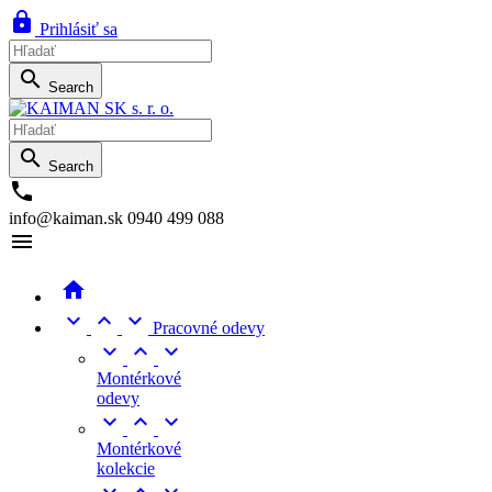

Prihlásiť sa

Search

Search

info@kaiman.sk
0940 499 088





Pracovné odevy



Montérkové
odevy



Montérkové
kolekcie