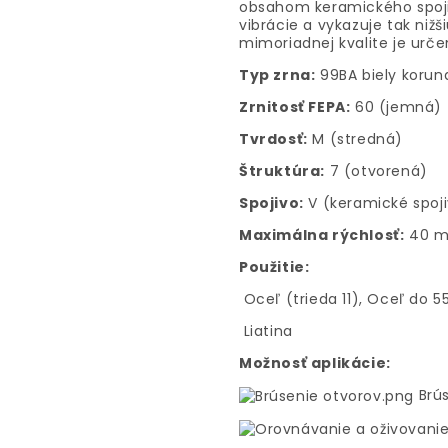
obsahom keramického spoji
vibrácie a vykazuje tak nižši
mimoriadnej kvalite je urče
Typ zrna:
99BA biely korun
Zrnitosť FEPA:
60 (jemná)
Tvrdosť:
M (stredná)
Štruktúra:
7 (otvorená)
Spojivo:
V (keramické spoj
Maximálna rýchlosť:
40 m
Použitie:
Oceľ (trieda 11), Oceľ do 
Liatina
Možnosť aplikácie:
Brús