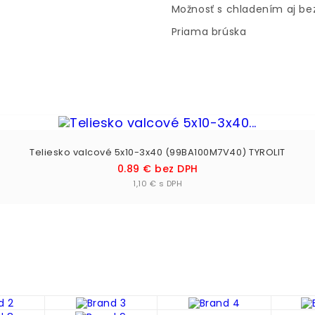
Možnosť s chladením aj be
Priama brúska
Teliesko valcové 5x10-3x40 (99BA100M7V40) TYROLIT
Cena
0.89 € bez DPH
Vložiť do košíka

1,10 € s DPH