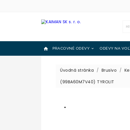

PRACOVNÉ ODEVY
ODEVY NA VOĽ

OCHRANNÉ POMÔCKY
KATALÓGY

Úvodná stránka
Brusivo
Ke
(99BA60M7V40) TYROLIT