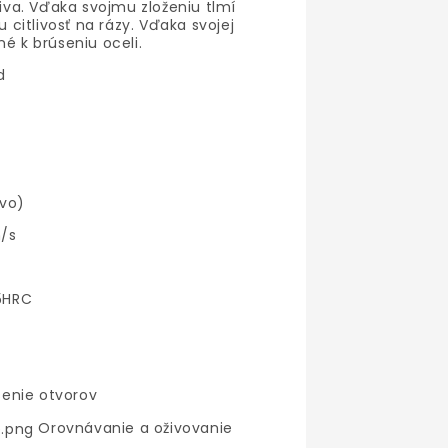
va. Vďaka svojmu zloženiu tlmí
u citlivosť na rázy. Vďaka svojej
né k brúseniu oceli.
d
ivo)
/s
55HRC
enie otvorov
Orovnávanie a oživovanie