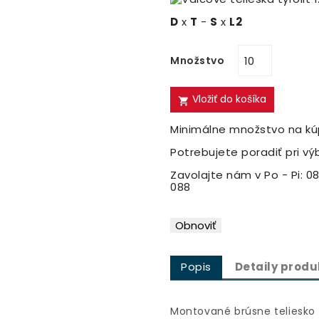
D
x
T
-
S
x
L2
Množstvo
Vložiť do košíka

Minimálne množstvo na kúp
Potrebujete poradiť pri vý
Zavolajte nám v Po - Pi: 08
088
Popis
Detaily produ
Montované brúsne teliesko 