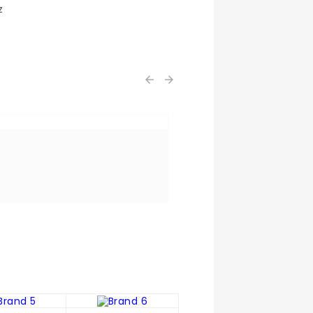
z

