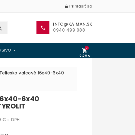
Prihlásiť sa

INFO@KAIMAN.SK


0940 499 088
0

USIVO

0,00 €
0,00 €
Teliesko valcové 16x40-6x40
 16x40-6x40
TYROLIT
 € s DPH