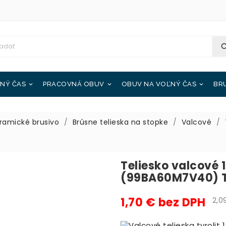
NÝ ČAS
PRACOVNÁ OBUV
OBUV NA VOĽNÝ ČAS
BR



ramické brusivo
Brúsne telieska na stopke
Valcové
Teliesko valcové
(99BA60M7V40) 
1,70 € bez DPH
2,09